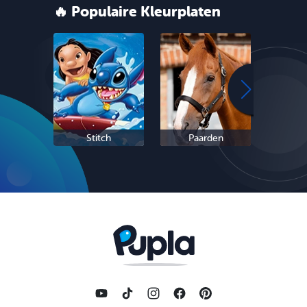
🔥 Populaire Kleurplaten
Stitch
Paarden
Sc