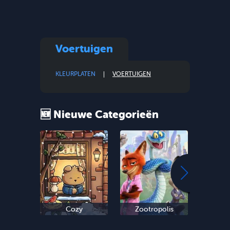
Voertuigen
KLEURPLATEN
VOERTUIGEN
🆕 Nieuwe Categorieën
Cozy
Zootropolis
Oud 