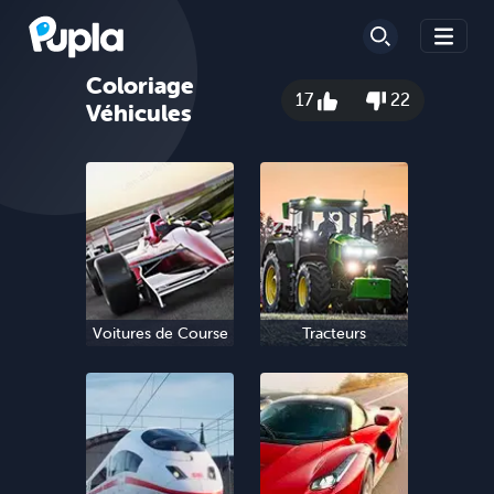
Coloriage
17
22
Véhicules
Voitures de Course
Tracteurs