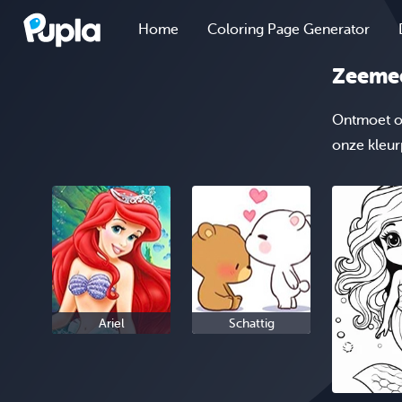
Home
Coloring Page Generator
Zeemee
Ontmoet o
onze kleurp
Ariel
Schattig