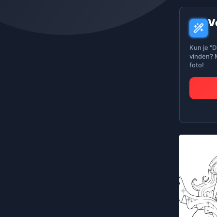
V
Kun je "D
vinden? M
foto!