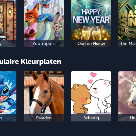
y
Zootropolis
Oud en Nieuw
The Mas
ulaire Kleurplaten
h
Paarden
Schattig
Un