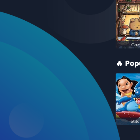
Coz
🔥 Pop
Stitc