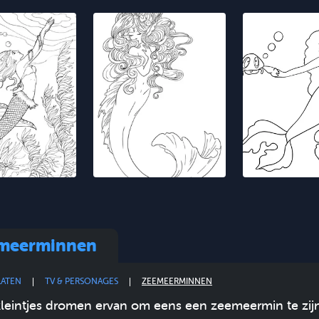
meerminnen
LATEN
TV & PERSONAGES
ZEEMEERMINNEN
kleintjes dromen ervan om eens een zeemeermin te zijn