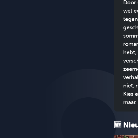
Door 
wel e
tegen
gesch
sommi
roman
hebt,
versc
zeeme
verha
niet,
Kies 
maar.
🆕 Nie