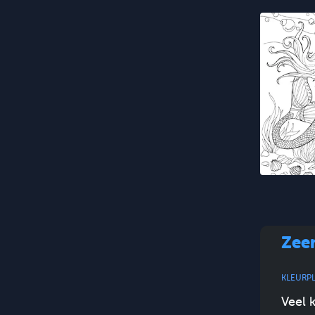
Zee
KLEURP
Veel 