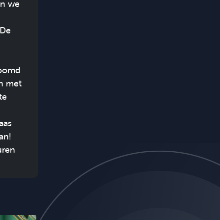
en we
 De
droomd
jn met
te
aas
an!
uren