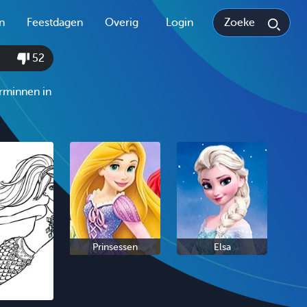
n
Feestdagen
Overig
Login
52
rminnen in
Prinsessen
Elsa