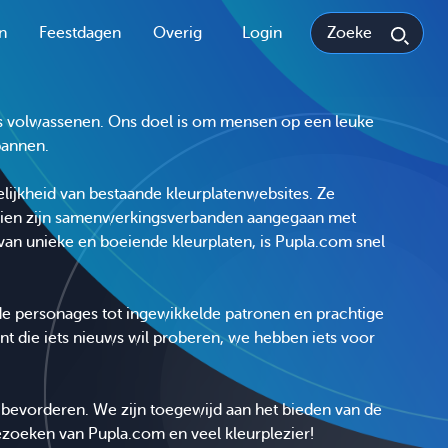
n
Feestdagen
Overig
Login
ls volwassenen. Ons doel is om mensen op een leuke
pannen.
lijkheid van bestaande kleurplatenwebsites. Ze
sdien zijn samenwerkingsverbanden aangegaan met
 van unieke en boeiende kleurplaten, is Pupla.com snel
fde personages tot ingewikkelde patronen en prachtige
nt die iets nieuws wil proberen, we hebben iets voor
e bevorderen. We zijn toegewijd aan het bieden van de
ezoeken van Pupla.com en veel kleurplezier!