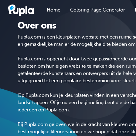
Home
Coloring Page Generator
Over ons
Pupla.com is een kleurplaten website met een ruime s
en gemakkelijke manier de mogelijkheid te bieden om h
Pupla.com is opgericht door twee gepassioneerde oude
besloten om hun eigen website te maken die een ruim
getalenteerde kunstenaars en ontwerpers uit de hele w
uitgegroeid tot een populaire bestemming voor kleurlie
Op Pupla.com kun je kleurplaten vinden in een versche
landschappen. Of je nu een beginneling bent die de bas
iedereen op Pupla.com.
Bij Pupla.com geloven we in de kracht van kleuren om 
best mogelijke kleurervaring en we hopen dat onze kle