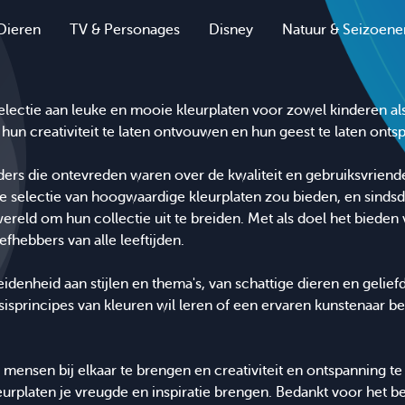
Dieren
TV & Personages
Disney
Natuur & Seizoene
electie aan leuke en mooie kleurplaten voor zowel kinderen a
un creativiteit te laten ontvouwen en hun geest te laten onts
rs die ontevreden waren over de kwaliteit en gebruiksvriende
e selectie van hoogwaardige kleurplaten zou bieden, en sind
ereld om hun collectie uit te breiden. Met als doel het bieden
fhebbers van alle leeftijden.
idenheid aan stijlen en thema's, van schattige dieren en gelie
isprincipes van kleuren wil leren of een ervaren kunstenaar be
mensen bij elkaar te brengen en creativiteit en ontspanning t
urplaten je vreugde en inspiratie brengen. Bedankt voor het b