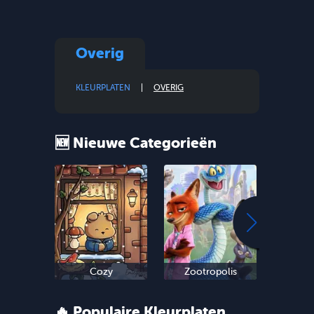
Overig
KLEURPLATEN
OVERIG
🆕 Nieuwe Categorieën
Cozy
Zootropolis
Oud 
🔥 Populaire Kleurplaten