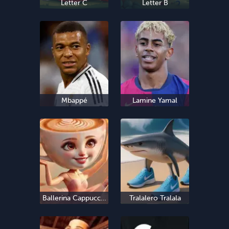
Letter C
Letter B
Mbappé
Lamine Yamal
Ballerina Cappuccina
Tralalero Tralala