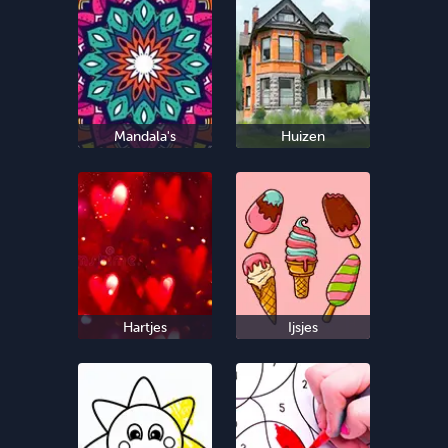
Mandala's
Huizen
Hartjes
Ijsjes