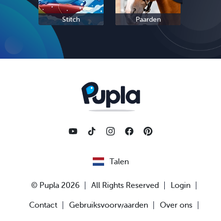
Stitch
Paarden
Sc
Talen
© Pupla 2026
All Rights Reserved
Login
Contact
Gebruiksvoorwaarden
Over ons