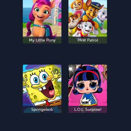
My Little Pony
PAW Patrol
Spongebob
L.O.L. Surprise!