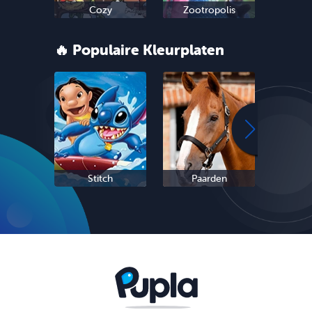
Cozy
Zootropolis
Oud 
🔥 Populaire Kleurplaten
Stitch
Paarden
Sc