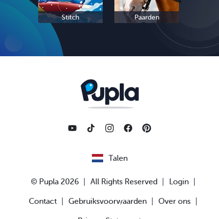
Stitch
Paarden
Sc
Talen
© Pupla 2026
All Rights Reserved
Login
Contact
Gebruiksvoorwaarden
Over ons