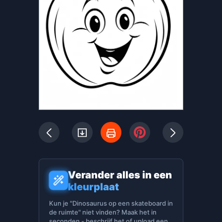
Verander alles in een
kleurplaat
Kun je "Dinosaurus op een skateboard in
de ruimte" niet vinden? Maak het in
seconden - beschrijf het of upload een