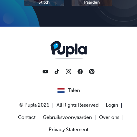
Stitch
Paarden
Sc
Talen
© Pupla 2026
All Rights Reserved
Login
Contact
Gebruiksvoorwaarden
Over ons
Privacy Statement