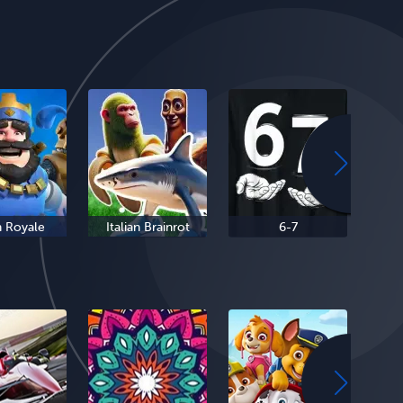
h Royale
Italian Brainrot
6-7