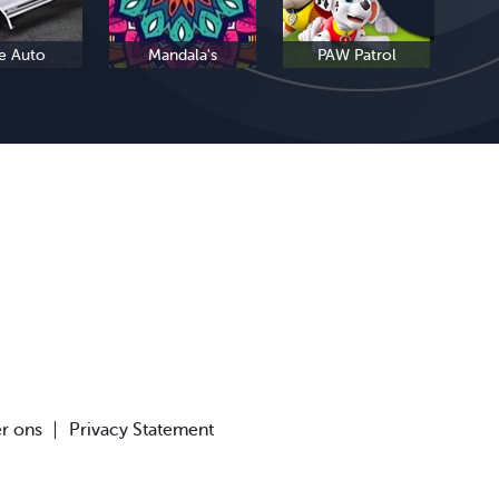
e Auto
Mandala's
PAW Patrol
r ons
Privacy Statement