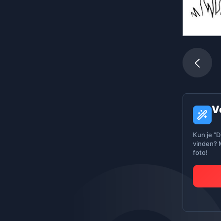
V
Kun je "D
vinden? M
foto!