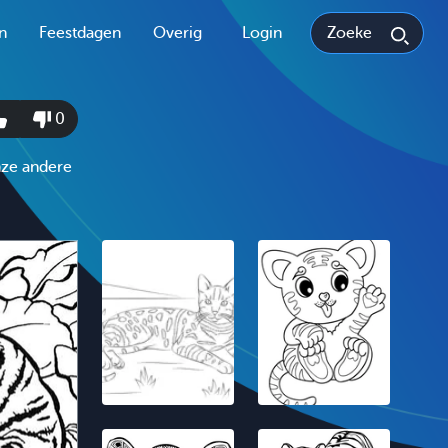
n
Feestdagen
Overig
Login
0
nze andere