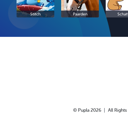
Stitch
Paarden
Schat
© Pupla 2026
All Right