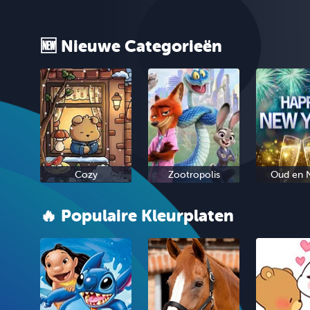
🆕 Nieuwe Categorieën
Cozy
Zootropolis
Oud en 
🔥 Populaire Kleurplaten