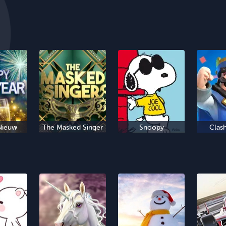
Nieuw
The Masked Singer
Snoopy
Clas