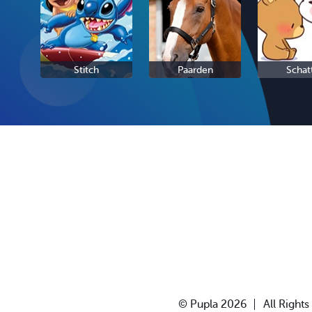
Stitch
Paarden
Schat
© Pupla 2026
All Right