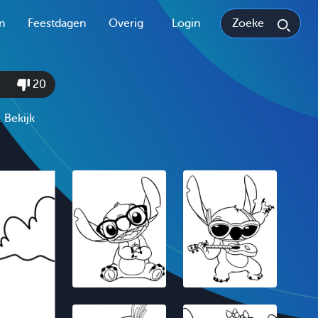
n
Feestdagen
Overig
Login
20
. Bekijk