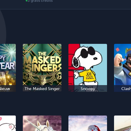
3 gratis credits
Nieuw
The Masked Singer
Snoopy
Clas