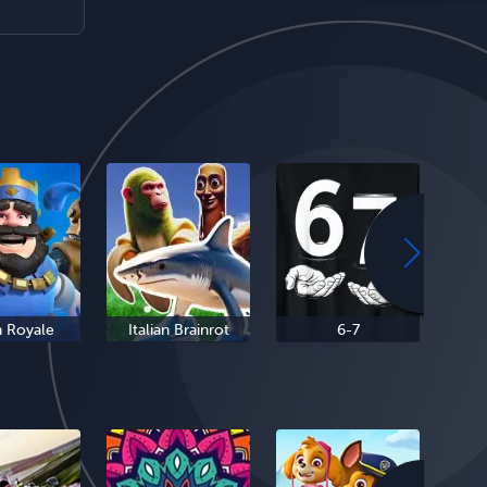
h Royale
Italian Brainrot
6-7