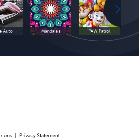
e Auto
Mandala's
PAW Patrol
r ons
Privacy Statement