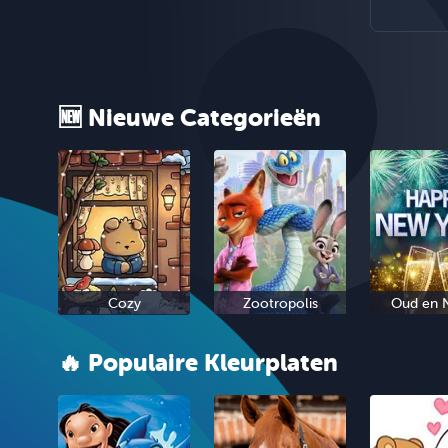
🆕 Nieuwe Categorieën
Cozy
Zootropolis
Oud en 
🔥 Populaire Kleurplaten