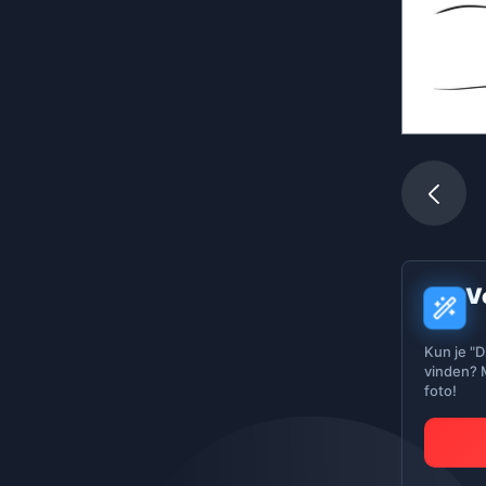
V
Kun je "D
vinden? M
foto!