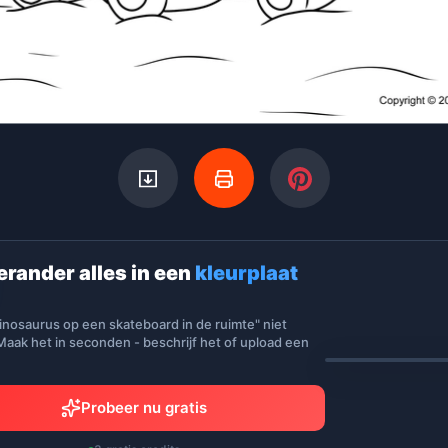
erander alles in een
kleurplaat
inosaurus op een skateboard in de ruimte" niet
aak het in seconden - beschrijf het of upload een
Probeer nu gratis