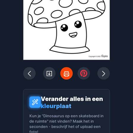
Verander alles in een
kleurplaat
Kun je "Dinosaurus op een skateboard in
de ruimte" niet vinden? Maak het in
seconden - beschrijf het of upload een
foto!