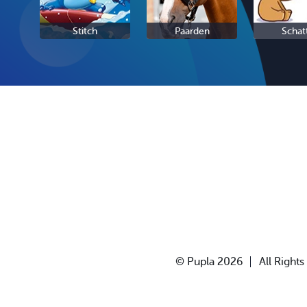
Stitch
Paarden
Schat
© Pupla 2026
All Right