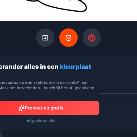
erander alles in een
kleurplaat
inosaurus op een skateboard in de ruimte" niet
aak het in seconden - beschrijf het of upload een
Probeer nu gratis
3 gratis credits