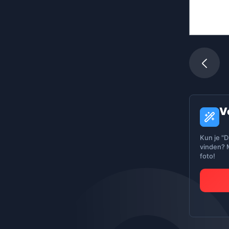
V
Kun je "D
vinden? M
foto!