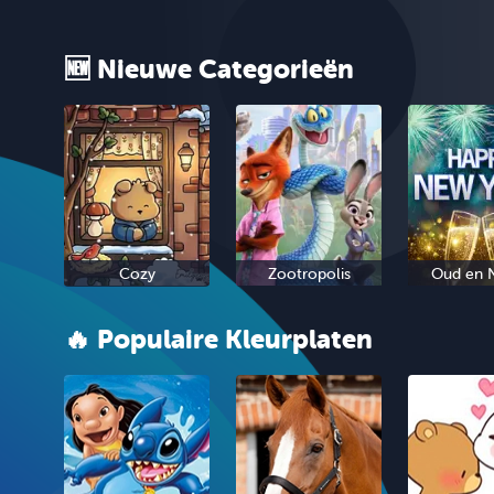
🆕 Nieuwe Categorieën
Cozy
Zootropolis
Oud en 
🔥 Populaire Kleurplaten