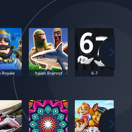
h Royale
Italian Brainrot
6-7