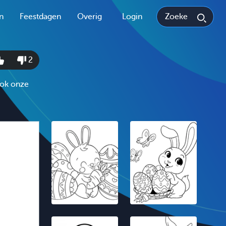
n
Feestdagen
Overig
Login
2
 ook onze