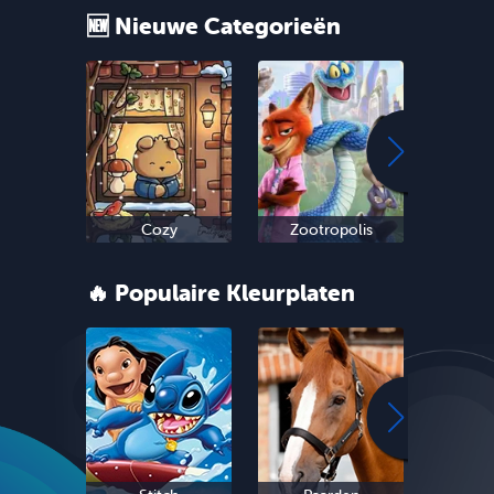
🆕 Nieuwe Categorieën
Cozy
Zootropolis
Oud 
🔥 Populaire Kleurplaten