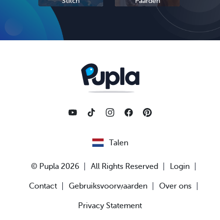
Stitch
Paarden
Sc
Talen
© Pupla 2026
All Rights Reserved
Login
Contact
Gebruiksvoorwaarden
Over ons
Privacy Statement