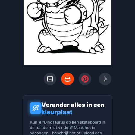
Verander alles in een
kleurplaat
Kun je "Dinosaurus op een skateboard in
de ruimte" niet vinden? Maak het in
seconden - beschrijf het of upload een