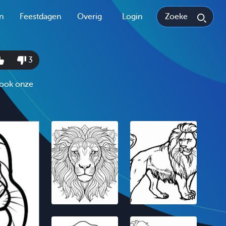
n
Feestdagen
Overig
Login
3
k ook onze