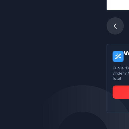
V
Kun je "D
vinden? M
foto!