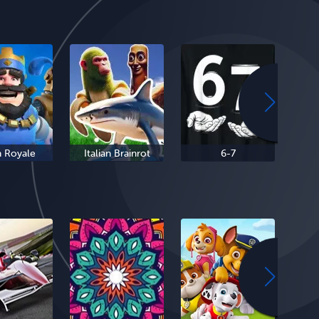
h Royale
Italian Brainrot
6-7