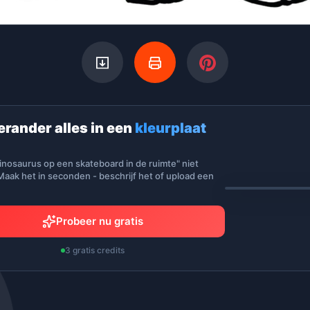
erander alles in een
kleurplaat
inosaurus op een skateboard in de ruimte" niet
aak het in seconden - beschrijf het of upload een
Probeer nu gratis
3 gratis credits