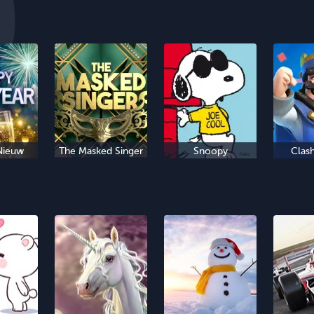
Nieuw
The Masked Singer
Snoopy
Clas