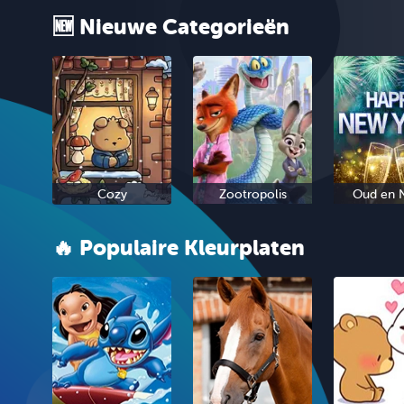
🆕 Nieuwe Categorieën
Cozy
Zootropolis
Oud en 
🔥 Populaire Kleurplaten