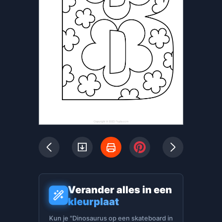
Verander alles in een
kleurplaat
Kun je "Dinosaurus op een skateboard in