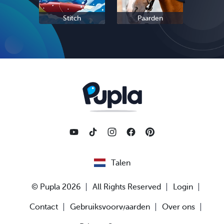
Stitch
Paarden
Sc
Talen
© Pupla 2026
All Rights Reserved
Login
Contact
Gebruiksvoorwaarden
Over ons