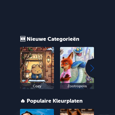
🆕 Nieuwe Categorieën
Cozy
Zootropolis
Oud 
🔥 Populaire Kleurplaten