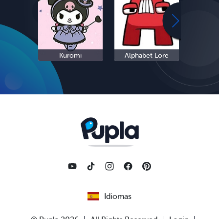
Kuromi
Alphabet Lore
Cinn
Idiomas