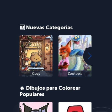
🆕 Nuevas Categorias
Cozy
Zootopia
Sn
🔥 Dibujos para Colorear
Populares