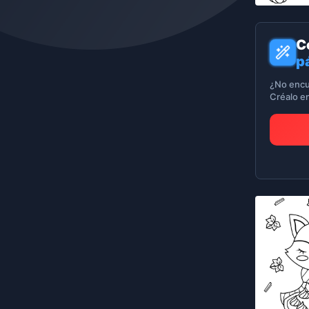
C
p
¿No encu
Créalo e