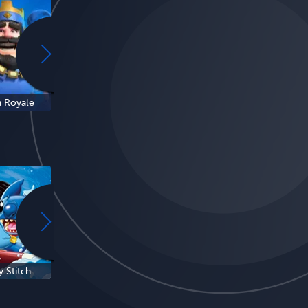
h Royale
Italian Brainrot
6-7
y Stitch
Bluey
My Melody