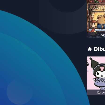
Coz
🔥 Dib
Kuro