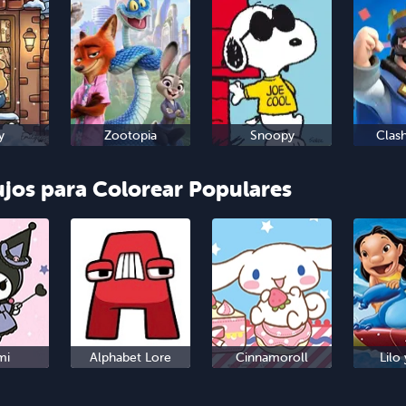
y
Zootopia
Snoopy
Clas
ujos para Colorear Populares
mi
Alphabet Lore
Cinnamoroll
Lilo 