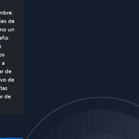
embre.
les de
omo un
 año
e
os
 a
ar de
avo de
tas
ar de