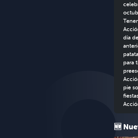
celeb
octub
Tenem
Acció
día d
anter
patat
para t
prees
Acció
pie s
fiest
Acció
🆕 Nue