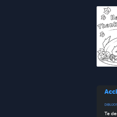
Acci
DIBUJO
Te de