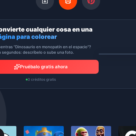
onvierte cualquier cosa en una
ágina para colorear
entras "Dinosaurio en monopatín en el espacio"?
n segundos: descríbelo o sube una foto.
Pruébalo gratis ahora
3 créditos gratis