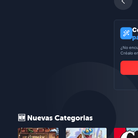
C
p
¿No encu
Créalo e
🆕 Nuevas Categorias