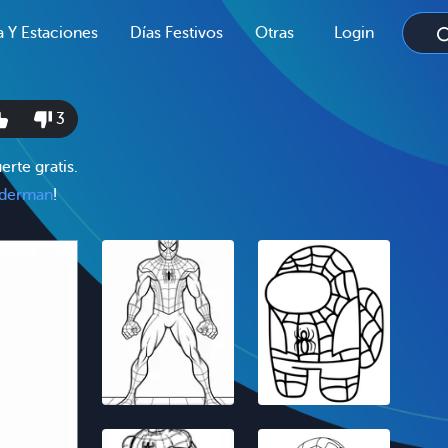
a Y Estaciones
Días Festivos
Otras
Login
3
rte gratis.
iderman
!