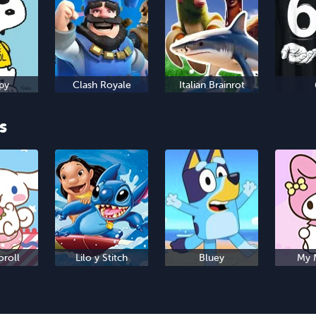
py
Clash Royale
Italian Brainrot
s
roll
Lilo y Stitch
Bluey
My 