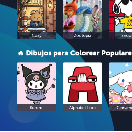
Cozy
Zootopia
Snoo
🔥 Dibujos para Colorear Populare
Kuromi
Alphabet Lore
Cinnamo