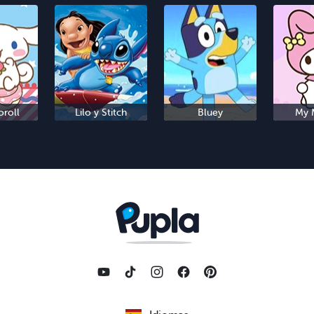
roll
Lilo y Stitch
Bluey
My 