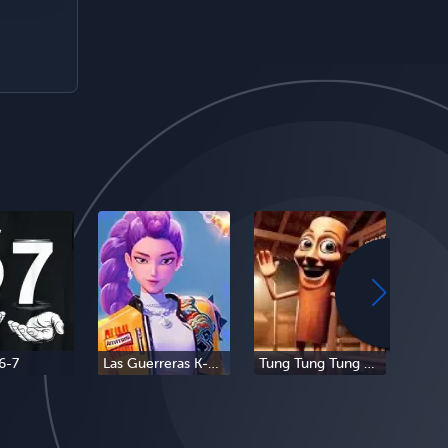
6-7
Las Guerreras K-Pop
Tung Tung Tung Sahur
Tra