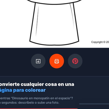
onvierte cualquier cosa en una
ágina para colorear
entras "Dinosaurio en monopatín en el espacio"?
n segundos: descríbelo o sube una foto.