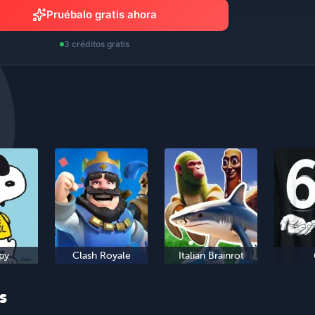
Pruébalo gratis ahora
3 créditos gratis
py
Clash Royale
Italian Brainrot
s