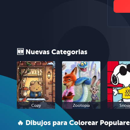
🆕 Nuevas Categorias
Cozy
Zootopia
Snoo
🔥 Dibujos para Colorear Populare