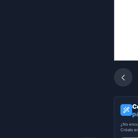
C
p
¿No encu
Créalo e