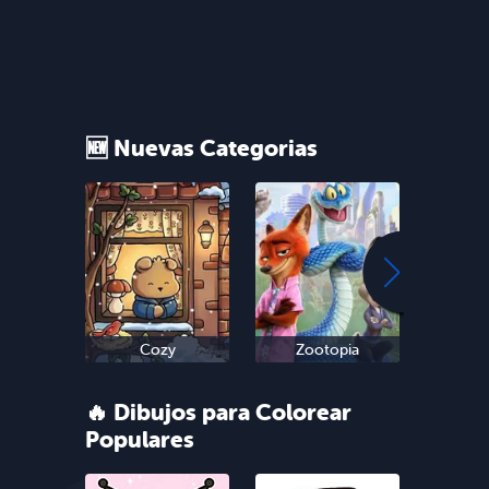
🆕 Nuevas Categorias
Cozy
Zootopia
Sn
🔥 Dibujos para Colorear
Populares