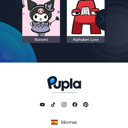
Kuromi
Alphabet Lore
Cinn
Idiomas