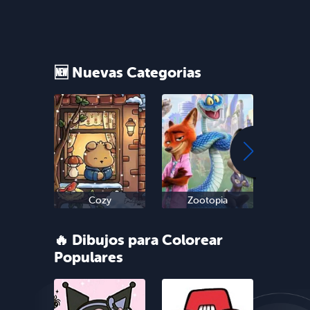
🆕 Nuevas Categorias
Cozy
Zootopia
Sn
🔥 Dibujos para Colorear
Populares