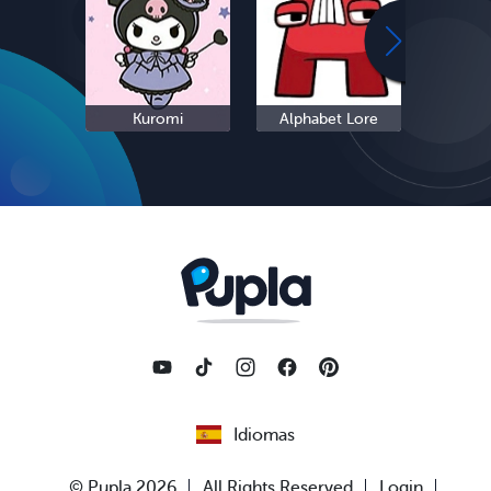
Kuromi
Alphabet Lore
Cinn
Idiomas
© Pupla 2026
All Rights Reserved
Login