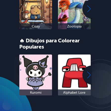
Cozy
Zootopia
Sn
🔥 Dibujos para Colorear
Populares
Kuromi
Alphabet Lore
Cinn