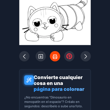
Convierte cualquier
cosa en una
página para colorear
¿No encuentras "Dinosaurio en
monopatín en el espacio"? Créalo en
segundos: descríbelo o sube una foto.