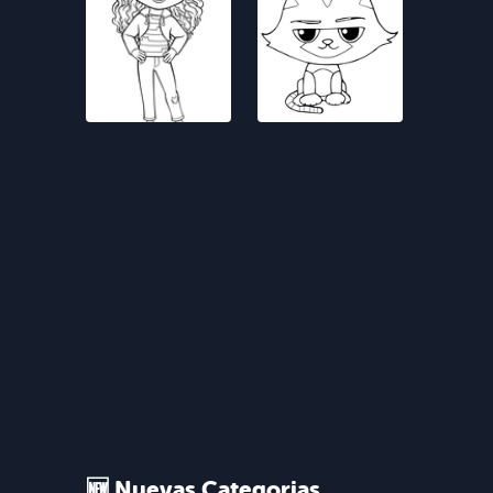
🆕 Nuevas Categorias