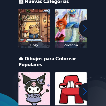
🆕 Nuevas Categorias
Cozy
Zootopia
Sn
🔥 Dibujos para Colorear
Populares