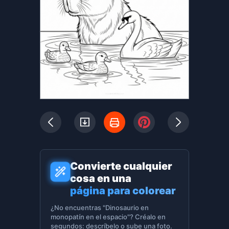
Convierte cualquier
cosa en una
página para colorear
¿No encuentras "Dinosaurio en
monopatín en el espacio"? Créalo en
segundos: descríbelo o sube una foto.