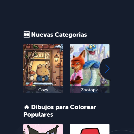
🆕 Nuevas Categorias
Cozy
Zootopia
Sn
🔥 Dibujos para Colorear
Populares