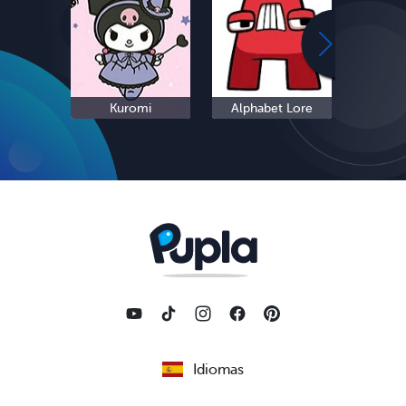
Kuromi
Alphabet Lore
Cinn
Idiomas