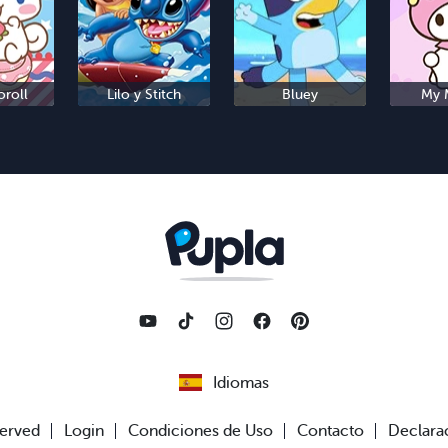
roll
Lilo y Stitch
Bluey
My 
Idiomas
served
Login
Condiciones de Uso
Contacto
Declarac