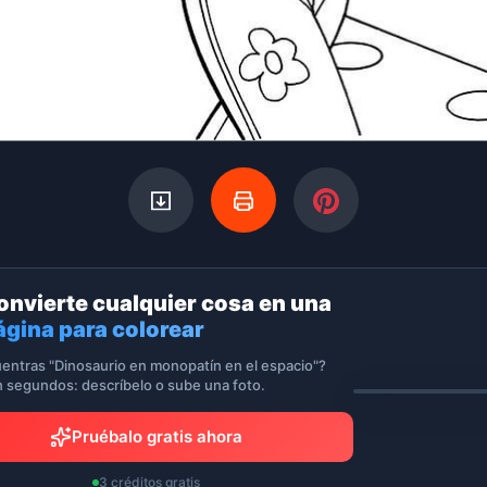
onvierte cualquier cosa en una
ágina para colorear
entras "Dinosaurio en monopatín en el espacio"?
n segundos: descríbelo o sube una foto.
Pruébalo gratis ahora
3 créditos gratis