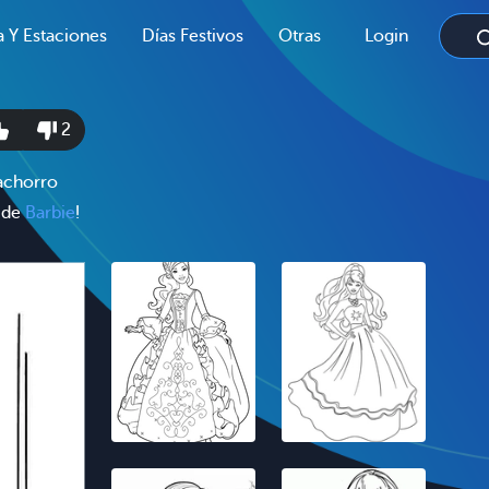
a Y Estaciones
Días Festivos
Otras
Login
2
cachorro
r de
Barbie
!