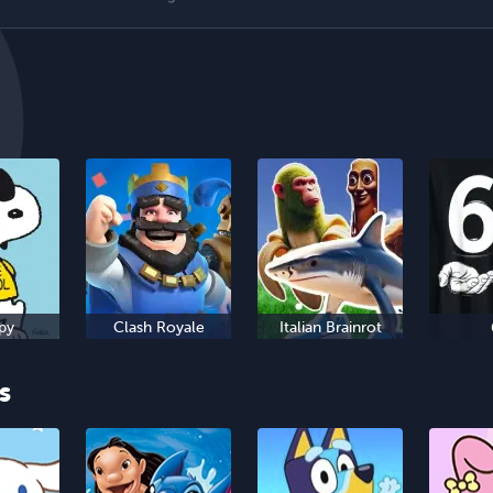
py
Clash Royale
Italian Brainrot
s