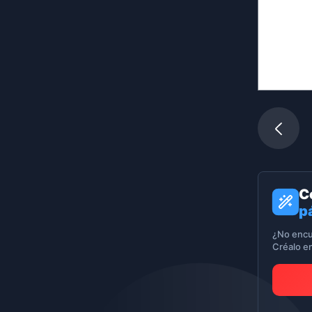
C
p
¿No encu
Créalo e