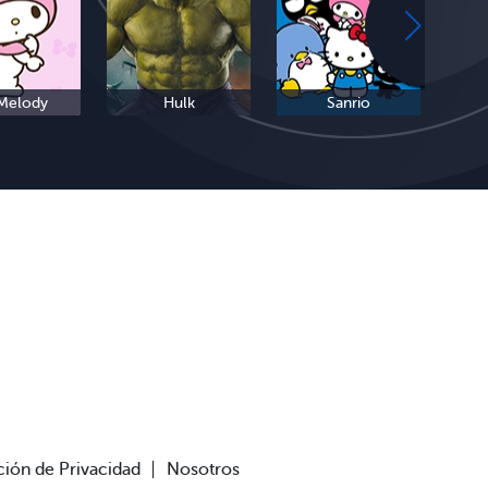
Melody
Hulk
Sanrio
Hu
ión de Privacidad
Nosotros