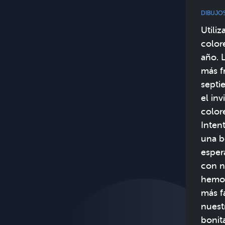
DIBUJO
Utili
color
año. 
más f
septi
el in
color
Inten
una b
esper
con n
hemos
más f
nuest
bonit