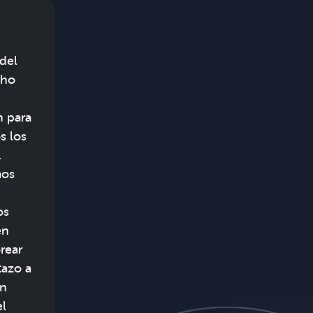
 del
cho
n para
s los
.
mos
os
én
rear
tazo a
an
el