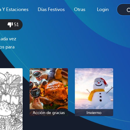
a Y Estaciones
Días Festivos
Otras
Login
51
cada vez
jos para
Acción de gracias
Invierno