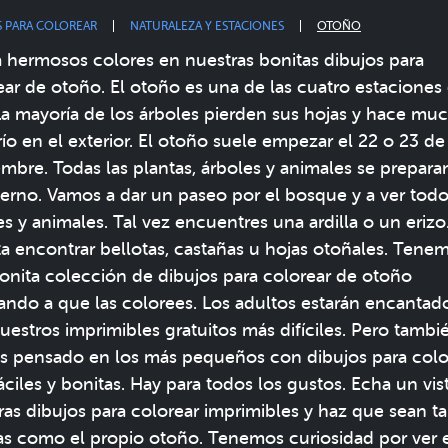
S PARA COLOREAR
NATURALEZA Y ESTACIONES
OTOÑO
za hermosos colores en nuestras bonitas dibujos para
ear de otoño. El otoño es una de las cuatro estaciones
La mayoría de los árboles pierden sus hojas y hace mu
río en el exterior. El otoño suele empezar el 22 o 23 de
embre. Todas las plantas, árboles y animales se prepara
vierno. Vamos a dar un paseo por el bosque y a ver todo
es y animales. Tal vez encuentres una ardilla o un erizo
ta encontrar bellotas, castañas u hojas otoñales. Tene
onita colección de dibujos para colorear de otoño
ando a que las colorees. Los adultos estarán encantad
uestros imprimibles gratuitos más difíciles. Pero tambi
 pensado en los más pequeños con dibujos para colo
áciles y bonitas. Hay para todos los gustos. Echa un vis
ras dibujos para colorear imprimibles y haz que sean t
as como el propio otoño. Tenemos curiosidad por ver 