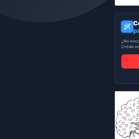
C
p
¿No encu
Créalo e