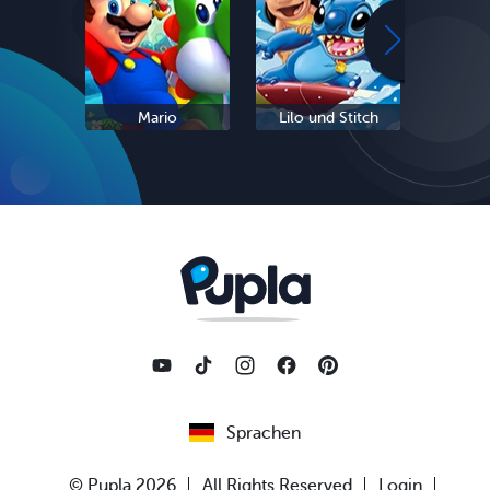
Mario
Lilo und Stitch
Eis
Sprachen
© Pupla 2026
All Rights Reserved
Login