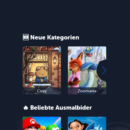
🆕 Neue Kategorien
Cozy
Zoomania
Sn
🔥 Beliebte Ausmalbider