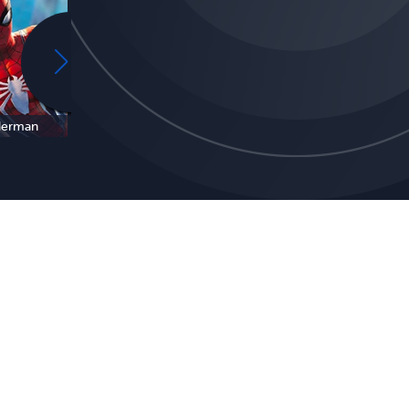
derman
Minecraft
Harry Potter