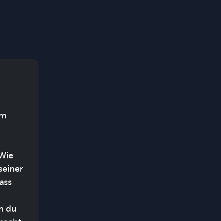
um
 Wie
seiner
ass
em du