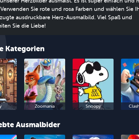
 unserer Herzbilder ausmalst. Es ist super einfach und
 Verwenden Sie rote und rosa Farben und wählen Sie I
zugte ausdruckbare Herz-Ausmalbild. Viel Spaß und
iten Sie die Liebe!
e Kategorien
y
Zoomania
Snoopy
Clas
iebte Ausmalbider