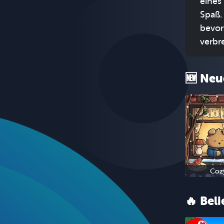
eines
Spaß.
bevor
verbre
🆕 Neu
Coz
🔥 Bel