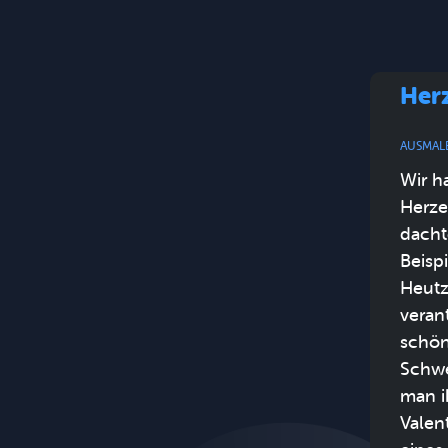
Her
AUSMAL
Wir h
Herze
dacht
Beispi
Heutz
veran
schön 
Schwe
man i
Valen