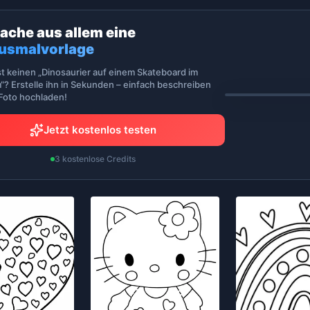
ache aus allem eine
usmalvorlage
st keinen „Dinosaurier auf einem Skateboard im
“? Erstelle ihn in Sekunden – einfach beschreiben
 Foto hochladen!
Jetzt kostenlos testen
3 kostenlose Credits