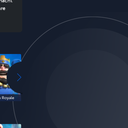
 macht
hre
h Royale
Italian Brainrot
6-7