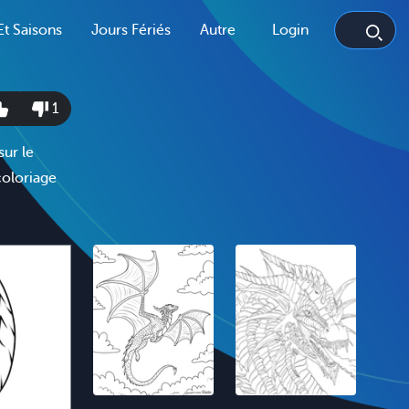
Et Saisons
Jours Fériés
Autre
Login
1
sur le
coloriage