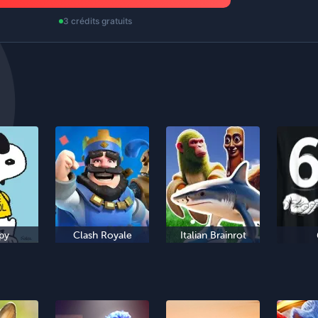
3 crédits gratuits
py
Clash Royale
Italian Brainrot