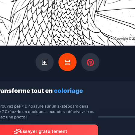
ransforme tout en
coloriage
trouvez pas « Dinosaure sur un skateboard dans
» ? Créez-le en quelques secondes : décrivez-le ou
gez une photo !
Essayer gratuitement