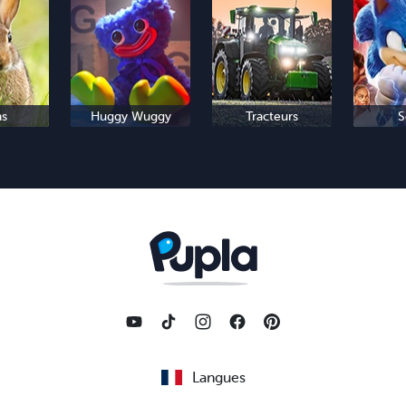
ns
Huggy Wuggy
Tracteurs
S
Langues