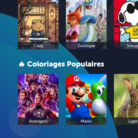
Cozy
Zootopie
Snoo
🔥 Coloriages Populaires
Avengers
Mario
Lapi