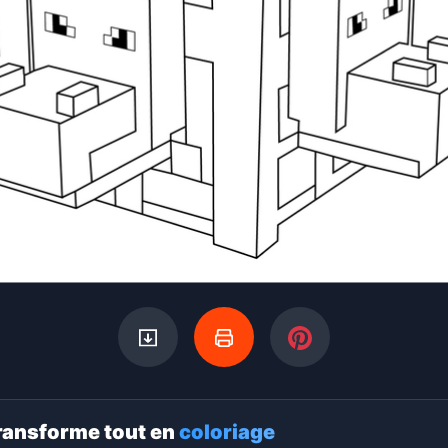
ransforme tout en
coloriage