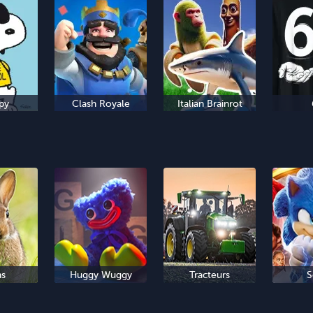
py
Clash Royale
Italian Brainrot
ns
Huggy Wuggy
Tracteurs
S