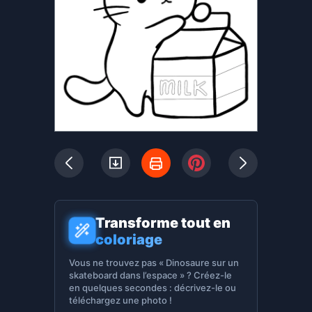
Transforme tout en
coloriage
Vous ne trouvez pas « Dinosaure sur un
skateboard dans l’espace » ? Créez-le
en quelques secondes : décrivez-le ou
téléchargez une photo !