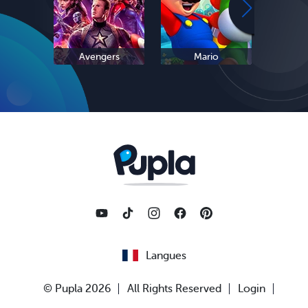
Avengers
Mario
L
Langues
© Pupla 2026
All Rights Reserved
Login