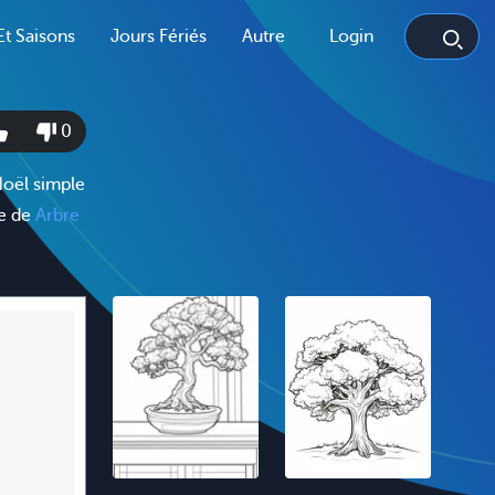
Et Saisons
Jours Fériés
Autre
Login
0
Noël simple
ge de
Arbre