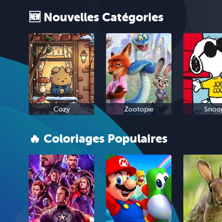
🆕 Nouvelles Catégories
Cozy
Zootopie
Snoo
🔥 Coloriages Populaires