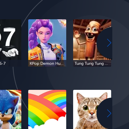
6-7
KPop Demon Hunters
Tung Tung Tung Sahur
Tra