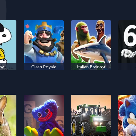
py
Clash Royale
Italian Brainrot