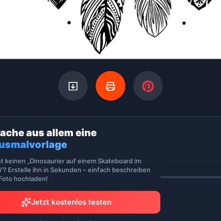
ache aus allem eine
usmalvorlage
st keinen „Dinosaurier auf einem Skateboard im
“? Erstelle ihn in Sekunden – einfach beschreiben
 Foto hochladen!
Jetzt kostenlos testen