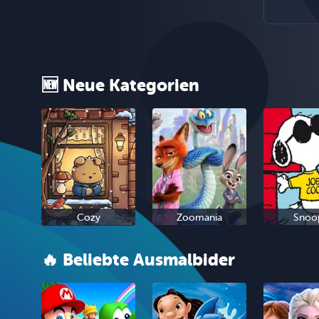
🆕 Neue Kategorien
Cozy
Zoomania
Snoo
🔥 Beliebte Ausmalbider