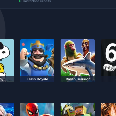
3 kostenlose Credits
py
Clash Royale
Italian Brainrot