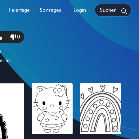
Feiertage
Sonstiges
Login
0
d
er in