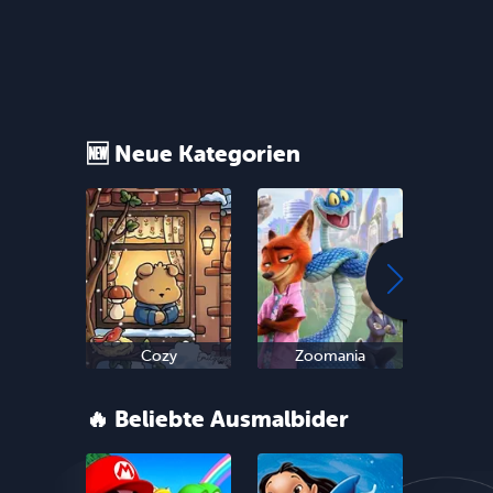
🆕 Neue Kategorien
Cozy
Zoomania
Sn
🔥 Beliebte Ausmalbider