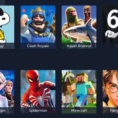
py
Clash Royale
Italian Brainrot
igin
Spiderman
Minecraft
Harr