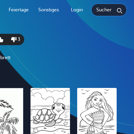
Feiertage
Sonstiges
Login
3
brett