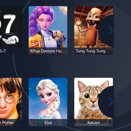
6-7
KPop Demon Hunters
Tung Tung Tung Sahur
Tra
y Potter
Elsa
Katzen