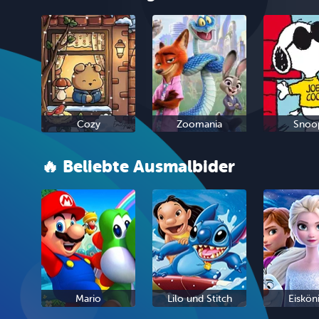
Cozy
Zoomania
Snoo
🔥 Beliebte Ausmalbider
Mario
Lilo und Stitch
Eiskön