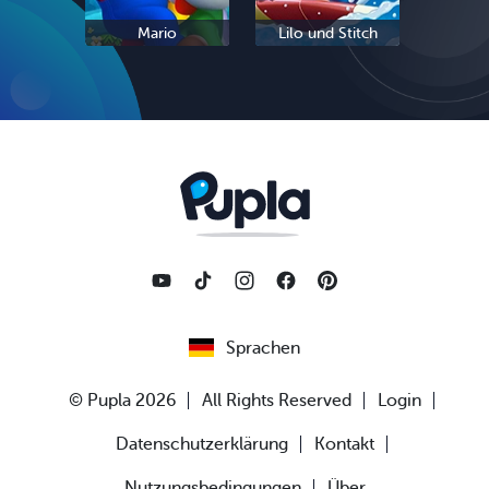
Mario
Lilo und Stitch
Eis
Sprachen
© Pupla 2026
All Rights Reserved
Login
Datenschutzerklärung
Kontakt
Nutzungsbedingungen
Über