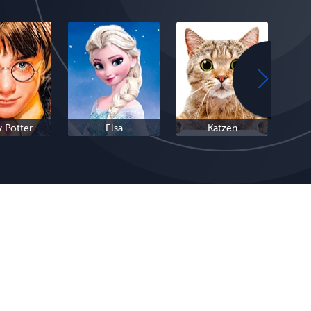
y Potter
Elsa
Katzen