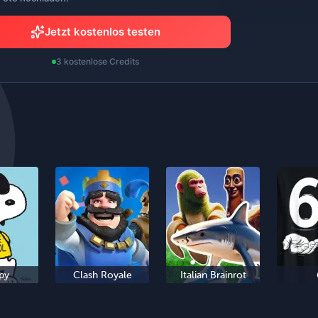
Jetzt kostenlos testen
3 kostenlose Credits
py
Clash Royale
Italian Brainrot