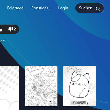
Feiertage
Sonstiges
Login
2
Bee