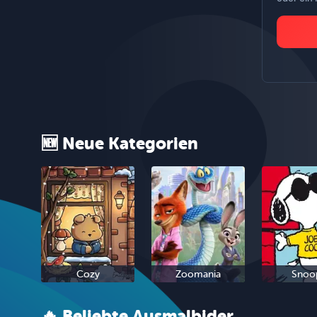
🆕 Neue Kategorien
Cozy
Zoomania
Snoo
🔥 Beliebte Ausmalbider