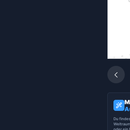
M
A
Du finde
Weltraum
oder ein