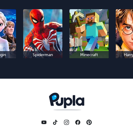
igin
Spiderman
Minecraft
Harr