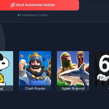
Jetzt kostenlos testen
3 kostenlose Credits
py
Clash Royale
Italian Brainrot