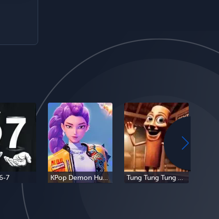
6-7
KPop Demon Hunters
Tung Tung Tung Sahur
Tra