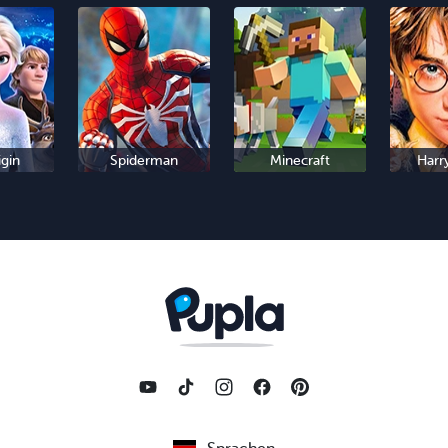
igin
Spiderman
Minecraft
Harr