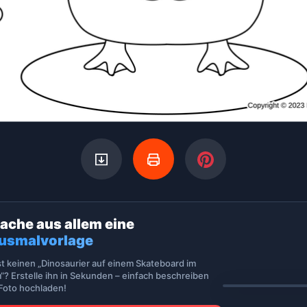
ache aus allem eine
usmalvorlage
st keinen „Dinosaurier auf einem Skateboard im
“? Erstelle ihn in Sekunden – einfach beschreiben
 Foto hochladen!