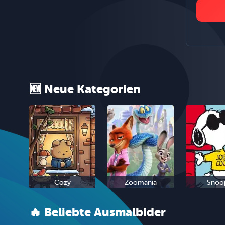
🆕 Neue Kategorien
Cozy
Zoomania
Snoo
🔥 Beliebte Ausmalbider