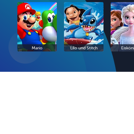
Mario
Lilo und Stitch
Eiskön