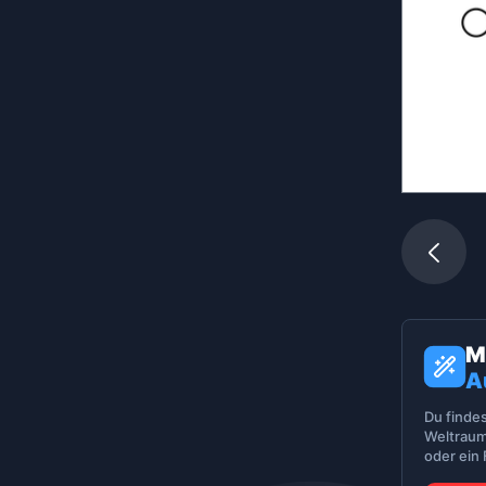
M
A
Du finde
Weltraum
oder ein