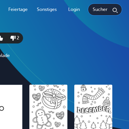
Feiertage
Sonstiges
Login
2
olade