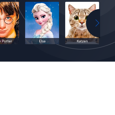
y Potter
Elsa
Katzen