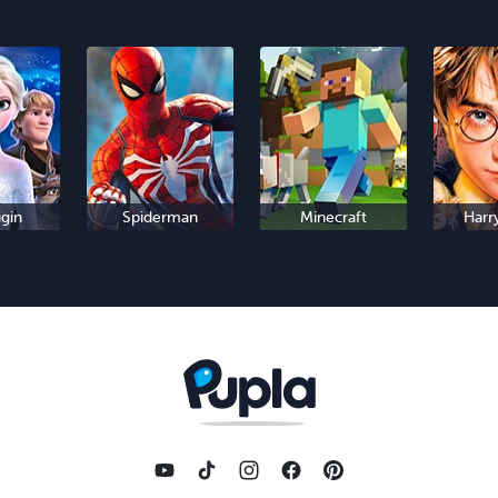
igin
Spiderman
Minecraft
Harr