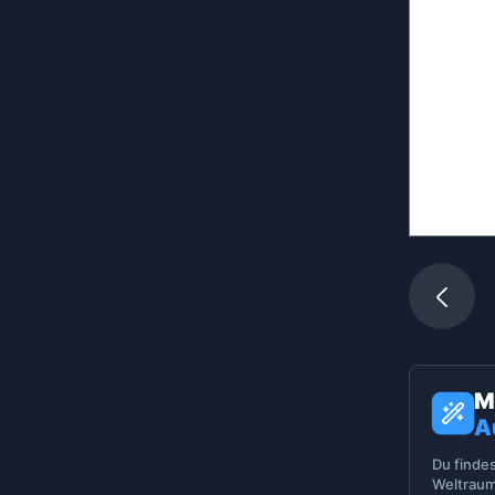
M
A
Du finde
Weltraum