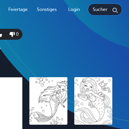
Feiertage
Sonstiges
Login
0
o