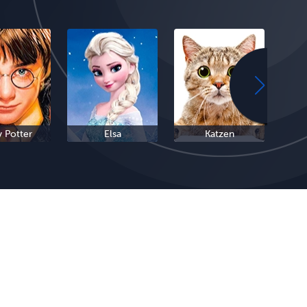
y Potter
Elsa
Katzen