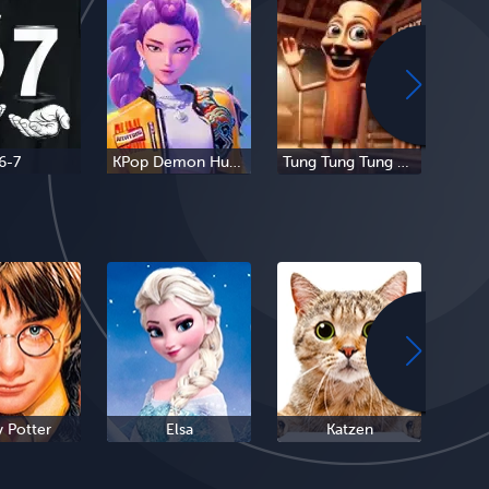
6-7
KPop Demon Hunters
Tung Tung Tung Sahur
Tra
y Potter
Elsa
Katzen