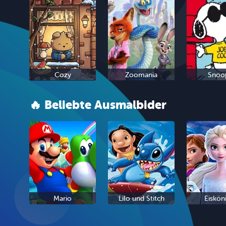
Cozy
Zoomania
Snoo
🔥 Beliebte Ausmalbider
Mario
Lilo und Stitch
Eiskön