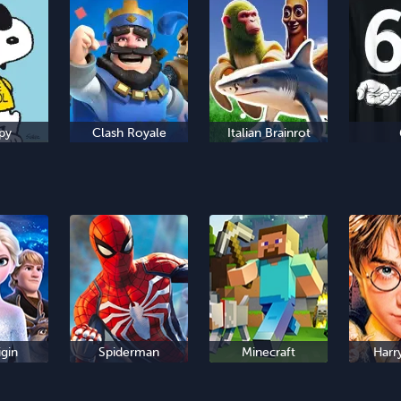
py
Clash Royale
Italian Brainrot
igin
Spiderman
Minecraft
Harr