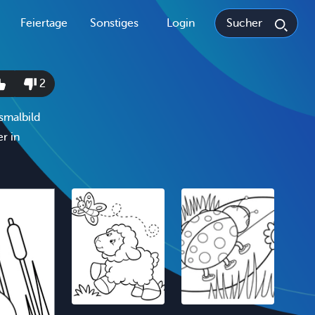
Feiertage
Sonstiges
Login
2
smalbild
r in