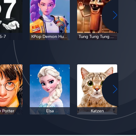
6-7
KPop Demon Hunters
Tung Tung Tung Sahur
Tra
y Potter
Elsa
Katzen