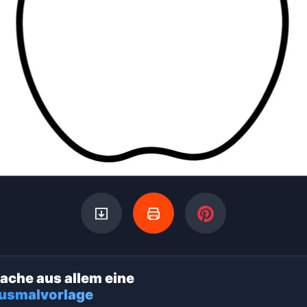
ache aus allem eine
usmalvorlage