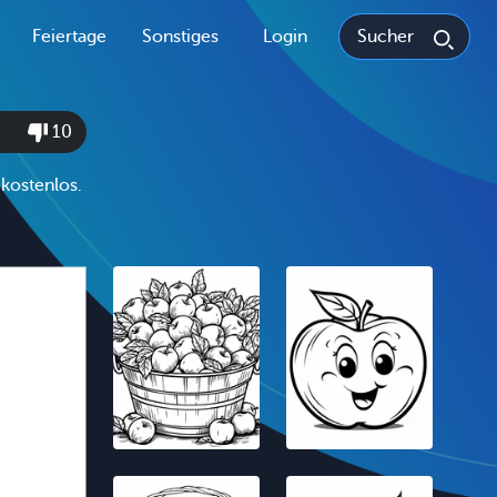
Feiertage
Sonstiges
Login
10
 kostenlos.