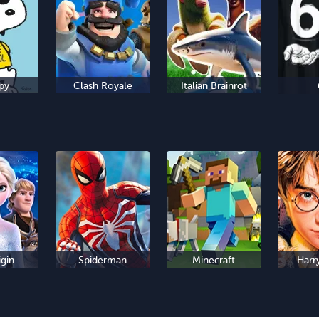
py
Clash Royale
Italian Brainrot
igin
Spiderman
Minecraft
Harr