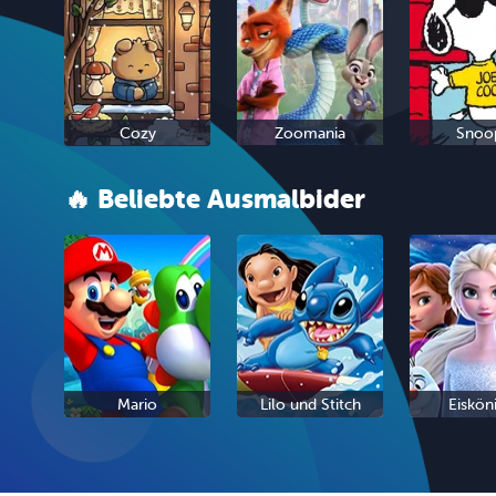
Cozy
Zoomania
Snoo
🔥 Beliebte Ausmalbider
Mario
Lilo und Stitch
Eiskön