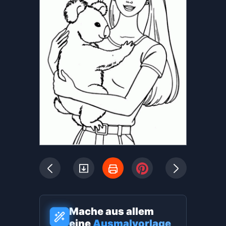
Mache aus allem
eine
Ausmalvorlage