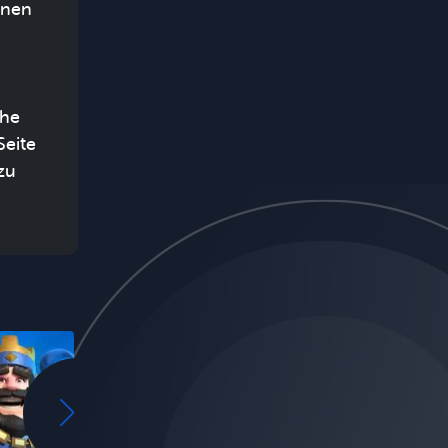
gnen
che
Seite
zu