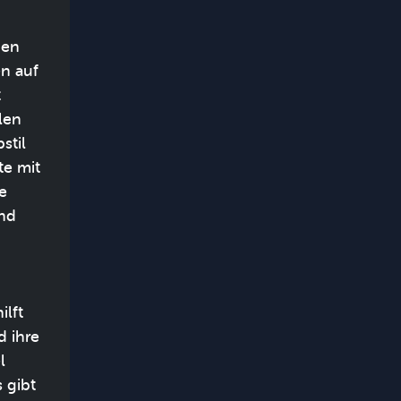
den
n auf
t
len
stil
te mit
e
und
ilft
d ihre
l
 gibt