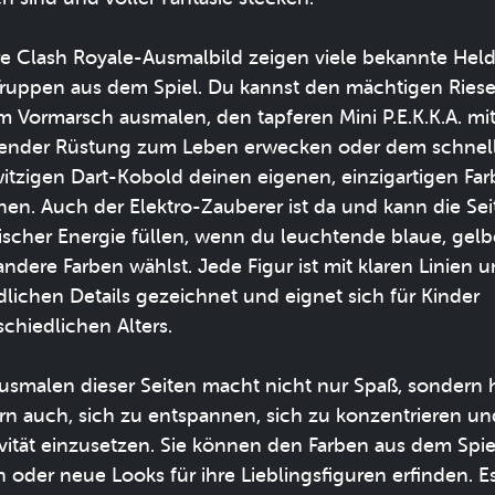
e Clash Royale-Ausmalbild zeigen viele bekannte Hel
ruppen aus dem Spiel. Du kannst den mächtigen Riese
m Vormarsch ausmalen, den tapferen Mini P.E.K.K.A. mi
ender Rüstung zum Leben erwecken oder dem schnel
itzigen Dart-Kobold deinen eigenen, einzigartigen Farb
ihen. Auch der Elektro-Zauberer ist da und kann die Sei
rischer Energie füllen, wenn du leuchtende blaue, gelb
andere Farben wählst. Jede Figur ist mit klaren Linien 
dlichen Details gezeichnet und eignet sich für Kinder
schiedlichen Alters.
usmalen dieser Seiten macht nicht nur Spaß, sondern h
rn auch, sich zu entspannen, sich zu konzentrieren un
ivität einzusetzen. Sie können den Farben aus dem Spie
n oder neue Looks für ihre Lieblingsfiguren erfinden. Es