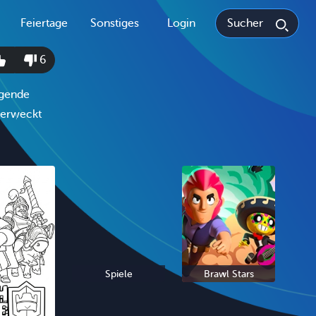
Feiertage
Sonstiges
Login
6
egende
n erweckt
Spiele
Brawl Stars