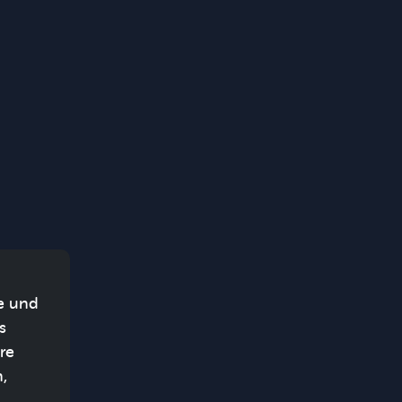
ie und
s
re
,