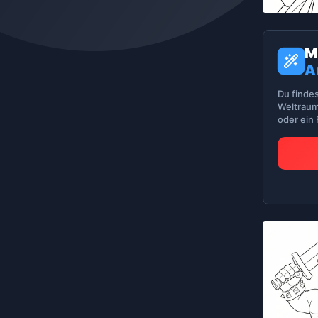
M
A
Du finde
Weltraum
oder ein