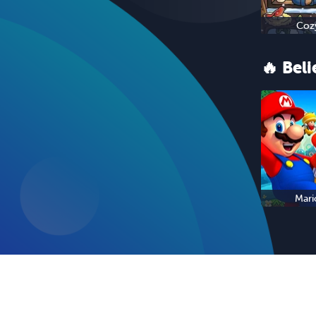
Coz
🔥 Bel
Mari