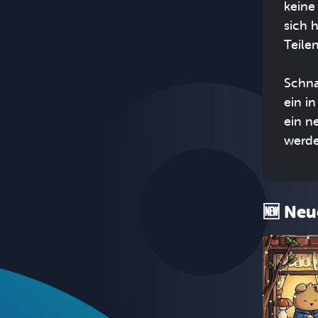
keine
sich 
Teile
Schna
ein i
ein ne
werde
🆕 Neu