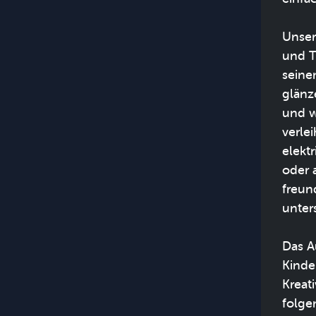
Unser
und T
seine
glänz
und w
verle
elekt
oder 
freun
unter
Das A
Kinde
Kreat
folge