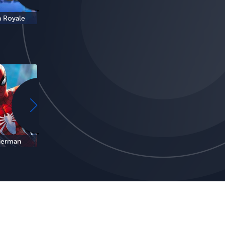
h Royale
Italian Brainrot
6-7
derman
Minecraft
Harry Potter